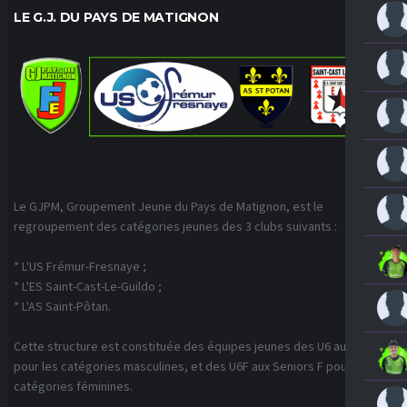
LE G.J. DU PAYS DE MATIGNON
Le GJPM, Groupement Jeune du Pays de Matignon, est le
regroupement des catégories jeunes des 3 clubs suivants :
* L'US Frémur-Fresnaye ;
* L'ES Saint-Cast-Le-Guildo ;
* L'AS Saint-Pôtan.
Cette structure est constituée des équipes jeunes des U6 aux U18
pour les catégories masculines, et des U6F aux Seniors F pour les
catégories féminines.