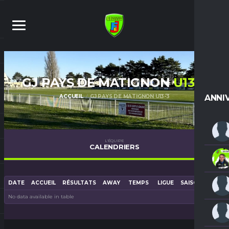
GJ PAYS DE MATIGNON
U13-3
ACCUEIL
GJ PAYS DE MATIGNON U13-3
ANNI
L'ÉQUIPE
CALENDRIERS
DATE
ACCUEIL
RÉSULTATS
AWAY
TEMPS
LIGUE
SAISON
LIEU
No data available in table