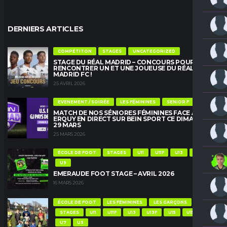
DERNIERS ARTICLES
COMPÉTITON
STAGES
UNCATEGORIZED
STAGE DU RÉAL MADRID – CONCOURS POUR
RENCONTRER UN ET UNE JOUEUSE DU RÉAL
MADRID FC !
25 AVRIL 2026
EVENEMENT / SOIRÉE
LES FÉMININES
SENIOR F
MATCH DE NOS SÉNIORES FÉMININES FACE À
ERQUY EN DIRECT SUR BEIN SPORT CE DIMANCHE
29 MARS
25 MARS 2026
ÉCOLE DE FOOT
STAGES
U11
U11F
U13
U13F
U9
EMERAUDE FOOT STAGE – AVRIL 2026
16 MARS 2026
ÉCOLE DE FOOT
LES FÉMININES
LES GARÇONS
STAGES
U11
U11F
U13
U13F
U15
U15F
U7
U9