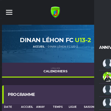
DINAN LÉHON FC
U13-2
ACCUEIL
DINAN LÉHON FC U13-2
ANNI
L'ÉQUIPE
CALENDRIERS
PROGRAMME
DATE
ACCUEIL
AWAY
TEMPS
LIGUE
SAISON
LIEU