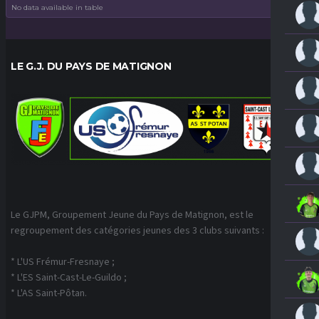
No data available in table
LE G.J. DU PAYS DE MATIGNON
Le GJPM, Groupement Jeune du Pays de Matignon, est le
regroupement des catégories jeunes des 3 clubs suivants :
* L'US Frémur-Fresnaye ;
* L'ES Saint-Cast-Le-Guildo ;
* L'AS Saint-Pôtan.