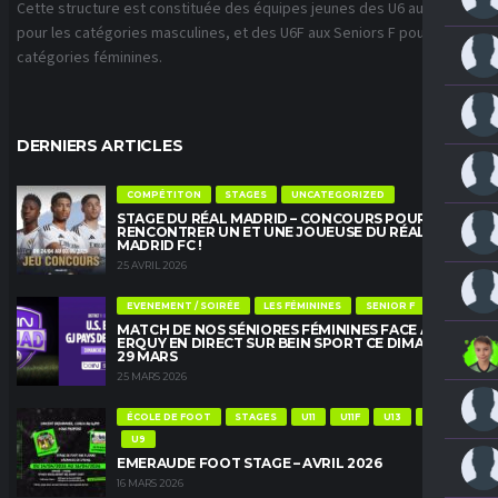
Cette structure est constituée des équipes jeunes des U6 aux U18
pour les catégories masculines, et des U6F aux Seniors F pour les
catégories féminines.
DERNIERS ARTICLES
COMPÉTITON
STAGES
UNCATEGORIZED
STAGE DU RÉAL MADRID – CONCOURS POUR
RENCONTRER UN ET UNE JOUEUSE DU RÉAL
MADRID FC !
25 AVRIL 2026
EVENEMENT / SOIRÉE
LES FÉMININES
SENIOR F
MATCH DE NOS SÉNIORES FÉMININES FACE À
ERQUY EN DIRECT SUR BEIN SPORT CE DIMANCHE
29 MARS
25 MARS 2026
ÉCOLE DE FOOT
STAGES
U11
U11F
U13
U13F
U9
EMERAUDE FOOT STAGE – AVRIL 2026
16 MARS 2026