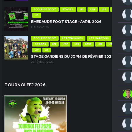
ÉCOLE DE FOOT
STAGES
U11
U11F
U13
U13F
U9
EMERAUDE FOOT STAGE – AVRIL 2026
16 MARS 2026
ÉCOLE DE FOOT
LES FÉMININES
LES GARÇONS
STAGES
U11
U11F
U13
U13F
U15
U15F
U7
U9
STAGE GARDIENS DU JGPM DE FÉVRIER 2026
27 FÉVRIER 2026
TOURNOI FEJ 2026