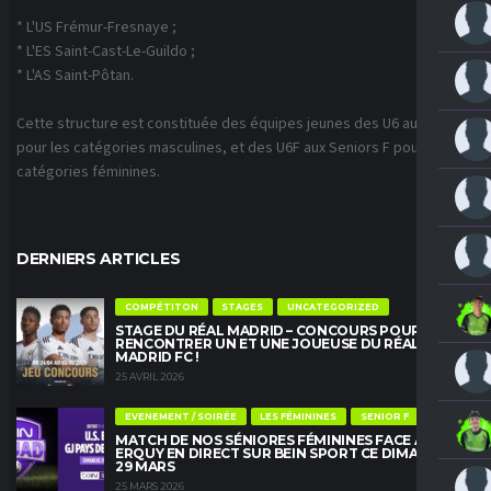
* L'US Frémur-Fresnaye ;
* L'ES Saint-Cast-Le-Guildo ;
* L'AS Saint-Pôtan.
Cette structure est constituée des équipes jeunes des U6 aux U18
pour les catégories masculines, et des U6F aux Seniors F pour les
catégories féminines.
DERNIERS ARTICLES
COMPÉTITON
STAGES
UNCATEGORIZED
STAGE DU RÉAL MADRID – CONCOURS POUR
RENCONTRER UN ET UNE JOUEUSE DU RÉAL
MADRID FC !
25 AVRIL 2026
EVENEMENT / SOIRÉE
LES FÉMININES
SENIOR F
MATCH DE NOS SÉNIORES FÉMININES FACE À
ERQUY EN DIRECT SUR BEIN SPORT CE DIMANCHE
29 MARS
25 MARS 2026