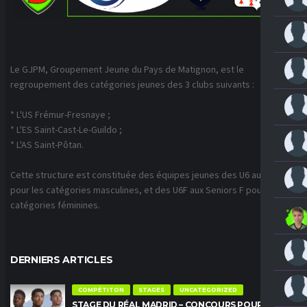
Le GJPM, Groupement Jeune du Pays de Matignon, est le
regroupement des catégories jeunes des 3 clubs suivants :
* L'US Frémur-Fresnaye ;
* L'ES Saint-Cast-Le-Guildo ;
* L'AS Saint-Pôtan.
Cette structure est constituée des équipes jeunes des U6 aux U18
pour les catégories masculines, et des U6F aux Seniors F pour les
catégories féminines.
DERNIERS ARTICLES
COMPÉTITON
STAGES
UNCATEGORIZED
STAGE DU RÉAL MADRID – CONCOURS POUR