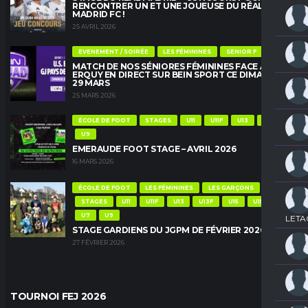
RENCONTRER UN ET UNE JOUEUSE DU RÉAL
MADRID FC !
25 AVRIL 2026
EVENEMENT / SOIRÉE
LES FÉMININES
SENIOR F
MATCH DE NOS SÉNIORES FÉMININES FACE À
ERQUY EN DIRECT SUR BEIN SPORT CE DIMANCHE
29 MARS
25 MARS 2026
ÉCOLE DE FOOT
STAGES
U11
U11F
U13
U13F
U9
EMERAUDE FOOT STAGE – AVRIL 2026
16 MARS 2026
ÉCOLE DE FOOT
LES FÉMININES
LES GARÇONS
STAGES
U11
U11F
U13
U13F
U15
U15F
U7
U9
LETA
STAGE GARDIENS DU JGPM DE FÉVRIER 2026
27 FÉVRIER 2026
TOURNOI FEJ 2026