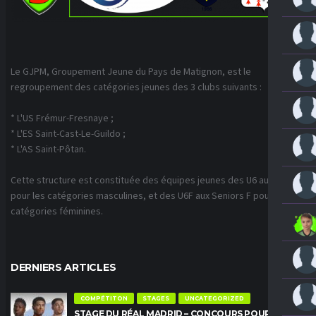
Le GJPM, Groupement Jeune du Pays de Matignon, est le
regroupement des catégories jeunes des 3 clubs suivants :
* L'US Frémur-Fresnaye ;
* L'ES Saint-Cast-Le-Guildo ;
* L'AS Saint-Pôtan.
Cette structure est constituée des équipes jeunes des U6 aux U18
pour les catégories masculines, et des U6F aux Seniors F pour les
catégories féminines.
DERNIERS ARTICLES
COMPÉTITON
STAGES
UNCATEGORIZED
STAGE DU RÉAL MADRID – CONCOURS POUR