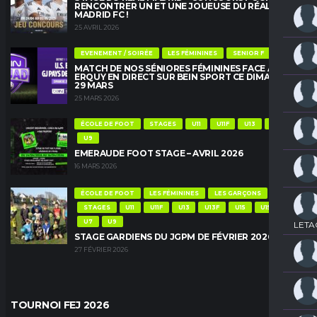
RENCONTRER UN ET UNE JOUEUSE DU RÉAL
MADRID FC !
25 AVRIL 2026
EVENEMENT / SOIRÉE
LES FÉMININES
SENIOR F
MATCH DE NOS SÉNIORES FÉMININES FACE À
ERQUY EN DIRECT SUR BEIN SPORT CE DIMANCHE
29 MARS
25 MARS 2026
ÉCOLE DE FOOT
STAGES
U11
U11F
U13
U13F
U9
EMERAUDE FOOT STAGE – AVRIL 2026
16 MARS 2026
ÉCOLE DE FOOT
LES FÉMININES
LES GARÇONS
STAGES
U11
U11F
U13
U13F
U15
U15F
U7
U9
LETA
STAGE GARDIENS DU JGPM DE FÉVRIER 2026
27 FÉVRIER 2026
TOURNOI FEJ 2026