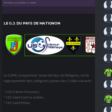
No data available in table
LE G.J. DU PAYS DE MATIGNON
Le GJPM, Groupement Jeune du Pays de Matignon, est le
regroupement des catégories jeunes des 3 clubs suivants :
* L'US Frémur-Fresnaye ;
* L'ES Saint-Cast-Le-Guildo ;
* L'AS Saint-Pôtan.