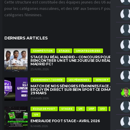
Cette structure est constituée des équipes jeunes des U6 aux U18
pour les catégories masculines, et des U6F aux Seniors F pour les
catégories féminines.
DERNIERS ARTICLES
COMPÉTITON
STAGES
UNCATEGORIZED
STAGE DU RÉAL MADRID – CONCOURS POUR
RENCONTRER UN ET UNE JOUEUSE DU RÉAL
MADRID FC !
25 AVRIL 2026
EVENEMENT / SOIRÉE
LES FÉMININES
SENIOR F
MATCH DE NOS SÉNIORES FÉMININES FACE À
ERQUY EN DIRECT SUR BEIN SPORT CE DIMANCHE
29 MARS
25 MARS 2026
ÉCOLE DE FOOT
STAGES
U11
U11F
U13
U13F
U9
EMERAUDE FOOT STAGE – AVRIL 2026
16 MARS 2026