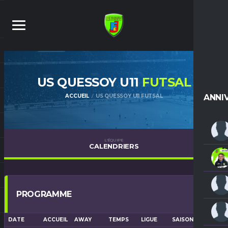
US QUESSOY U11
FUTSAL
ACCUEIL
US QUESSOY U11 FUTSAL
ANNI
L'ÉQUIPE
CALENDRIERS
PROGRAMME
DATE
ACCUEIL
AWAY
TEMPS
LIGUE
SAISON
LIEU