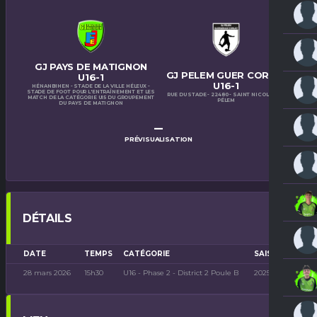
GJ PAYS DE MATIGNON
GJ PELEM GUER CORLAY
U16-1
U16-1
HÉNANBIHEN - STADE DE LA VILLE HÉLEUX -
STADE DE FOOT POUR L'ENTRAÎNEMENT ET LES
RUE DU STADE - 22480 - SAINT NICOLAS DU
MATCH DE LA CATÉGORIE U15 DU GROUPEMENT
PÉLEM
DU PAYS DE MATIGNON
–
PRÉVISUALISATION
DÉTAILS
DATE
TEMPS
CATÉGORIE
SAISON
28 mars 2026
15h30
U16 - Phase 2 - District 2 Poule B
2025-2026