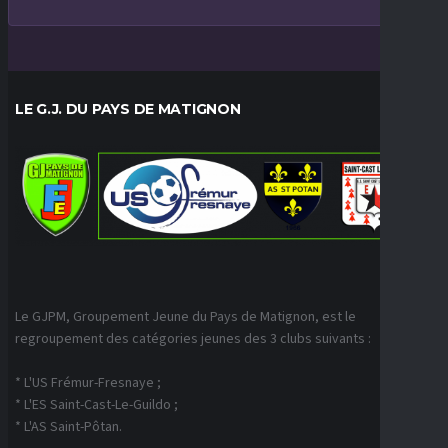
LE G.J. DU PAYS DE MATIGNON
Le GJPM, Groupement Jeune du Pays de Matignon, est le
regroupement des catégories jeunes des 3 clubs suivants :
* L'US Frémur-Fresnaye ;
* L'ES Saint-Cast-Le-Guildo ;
* L'AS Saint-Pôtan.