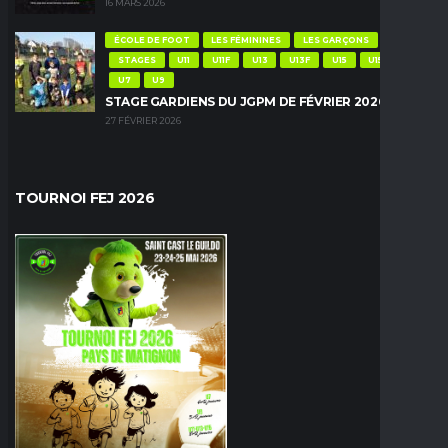
16 MARS 2026
ÉCOLE DE FOOT
LES FÉMININES
LES GARÇONS
STAGES
U11
U11F
U13
U13F
U15
U15F
U7
U9
STAGE GARDIENS DU JGPM DE FÉVRIER 2026
27 FÉVRIER 2026
TOURNOI FEJ 2026