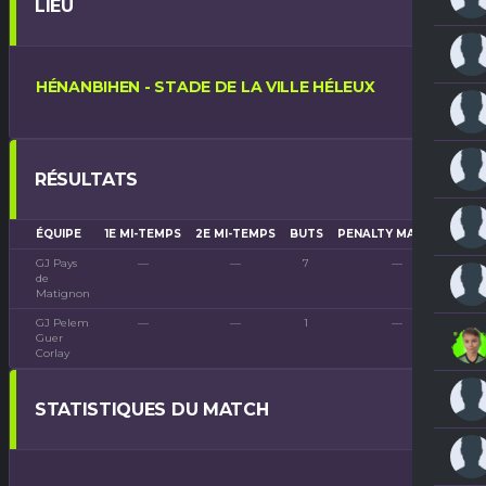
LIEU
HÉNANBIHEN - STADE DE LA VILLE HÉLEUX
RÉSULTATS
ÉQUIPE
1E MI-TEMPS
2E MI-TEMPS
BUTS
PENALTY MARQUÉS
P
GJ Pays
—
—
7
—
de
Matignon
GJ Pelem
—
—
1
—
Guer
Corlay
STATISTIQUES DU MATCH