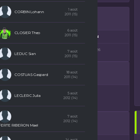
1 août
CORBIN Lohann
2011 (15)
6 août
CLOSIER Theo
2011 (15)
GORIE
SAISON
F. - Phase 1 - District 1
2025-2026
7 août
LEDUC Sian
2011 (15)
18 août
COSTUAS Gaspard
2011 (14)
5 août
LECLERC Julia
2012 (14)
7 août
2012 (14)
FERTE RIBERON Mael
14 août