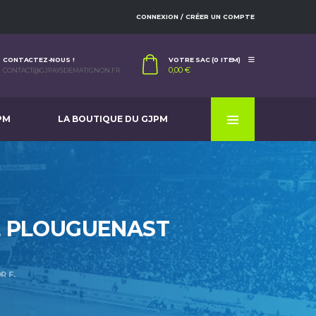
CONNEXION / CRÉER UN COMPTE
CONTACTEZ-NOUS !
VOTRE SAC (0 ITEM)
0,00
€
CONTACT@GJPAYSDEMATIGNON.FR
PM
LA BOUTIQUE DU GJPM
LIÉ PLOUGUENAST
R F.