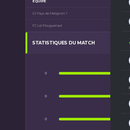
ÉQUIPE
GJ Pays de Matignon 1
FC Lié Plouguenast
STATISTIQUES DU MATCH
0
PASS
0
CAR
0