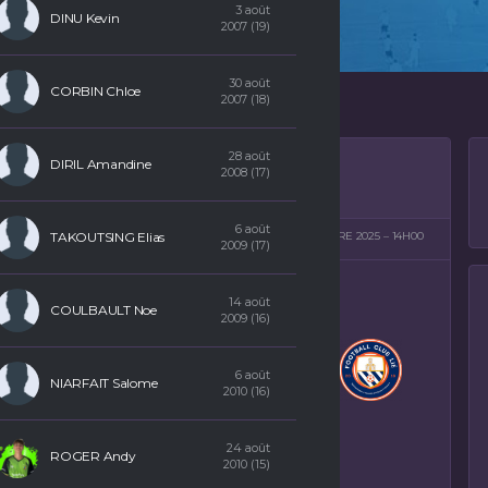
3 août
DINU Kevin
2007 (19)
30 août
CORBIN Chloe
2007 (18)
28 août
DIRIL Amandine
2008 (17)
6 août
 STADE DU PONT-IDEUC
TAKOUTSING Elias
26 OCTOBRE 2025
14H00
2009 (17)
14 août
COULBAULT Noe
2009 (16)
FC LIÉ
–
PLOUGUENAST
SÉNIOR F.
6 août
NIARFAIT Salome
2010 (16)
LANGAST CRESPIN - 22150
PLOUGUENAST LANGAST
VISUALISATION
24 août
ROGER Andy
2010 (15)