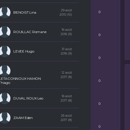
TONS ROUGES
29 août
0
BENOIST Lina
2015 (10)
MIN
16 août
ROUILLAC Romane
2016 (9)
0
SH
31 août
LEVEE Hugo
2016 (9)
0
SOG
12 août
2017 (8)
LETACONNOUX HAMON
0
Thiago
PKA
16 août
DUVAL ROUX Leo
2017 (8)
0
26 août
PKG
ZAAM Eden
2017 (8)
0