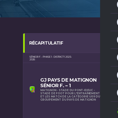
RÉCAPITULATIF
SÉNIOR F. - PHASE 1 - DISTRICT 1 2025-
MATIGNON -
2026
GJ PAYS DE MATIGNON
SÉNIOR F. – 1
MATIGNON - STADE DU PONT-IDEUC -
STADE DE FOOT POUR L'ENTRAÎNEMENT
ET LES MATCH DE LA CATÉGORIE U09 DU
GROUPEMENT DU PAYS DE MATIGNON
PRÉ