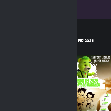
RS ARTICLES
TOURNOI FEJ 2026
COMPÉTITON
STAGES
UNCATEGORIZED
STAGE DU RÉAL MADRID –
CONCOURS POUR
RENCONTRER UN ET UNE
JOUEUSE DU RÉAL MADRID
FC !
25 AVRIL 2026
EVENEMENT / SOIRÉE
LES FÉMININES
SENIOR F
MATCH DE NOS SÉNIORES
FÉMININES FACE À ERQUY
EN DIRECT SUR BEIN SPORT