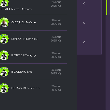
26 août
0
2025 (0)
GESREL Pierre-Damien
OFF
26 août
GICQUEL Jérôme
0
2025 (0)
CK
26 août
MAROTIN Mathieu
2025 (0)
0
26 août
PORTIER Tanguy
2025 (0)
26 août
BOULEAU Éric
2025 (0)
26 août
BESNOUX Sébastien
2025 (0)