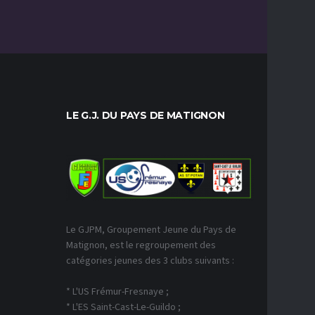
LE G.J. DU PAYS DE MATIGNON
DERNIE
Le GJPM, Groupement Jeune du Pays de
Matignon, est le regroupement des
catégories jeunes des 3 clubs suivants :
* L'US Frémur-Fresnaye ;
* L'ES Saint-Cast-Le-Guildo ;