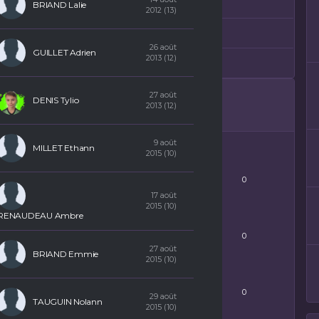
BUTS
RÉSULTAT
BRIAND Lalie
2012 (13)
1
Nul
26 août
GUILLET Adrien
2013 (12)
1
Nul
27 août
DENIS Tylio
2013 (12)
9 août
MILLET Ethann
2015 (10)
BUTS
0
17 août
2015 (10)
ES DÉCISIVES
RENAUDEAU Ambre
0
27 août
BRIAND Emmie
2015 (10)
TONS JAUNES
0
29 août
TAUGUIN Nolann
2015 (10)