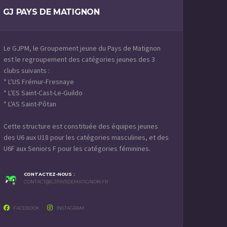
GJ PAYS DE MATIGNON
Le GJPM, le Groupement jeune du Pays de Matignon
est le regroupement des catégories jeunes des 3
clubs suivants :
* L'US Frémur-Fresnaye
* L'ES Saint-Cast-Le-Guildo
* L'AS Saint-Pôtan
Cette structure est constituée des équipes jeunes
des U6 aux U18 pour les catégories masculines, et des
U6F aux Seniors F pour les catégories féminines.
CONTACTEZ-NOUS :
CONTACT@GJPAYSDEMATIGNON.FR
FACEBOOK
INSTAGRAM