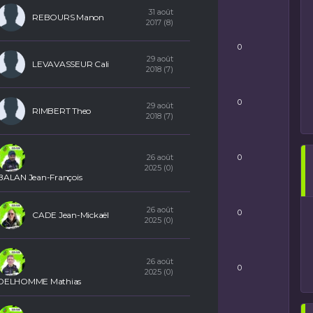
31 août
REBOURS Manon
2017 (8)
PA
0
29 août
LEVAVASSEUR Cali
2018 (7)
PS
0
29 août
RIMBERT Theo
2018 (7)
KP
26 août
0
2025 (0)
BALAN Jean-François
DRB
26 août
0
CADE Jean-Mickaël
2025 (0)
S
26 août
0
2025 (0)
DELHOMME Mathias
F