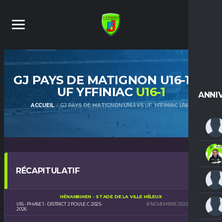
GJ PAYS DE MATIGNON U16-1 VS
UF YFFINIAC
U16-1
ANNI
ACCUEIL
GJ PAYS DE MATIGNON U16-1 VS UF YFFINIAC U16-1
RÉCAPITULATIF
HÉNANBIHEN - STADE DE LA VILLE HÉLEUX
U16 - PHASE 1 - DISTRICT 2 POULE C 2025-
8 NOVEMBRE 2025
15H30
2026