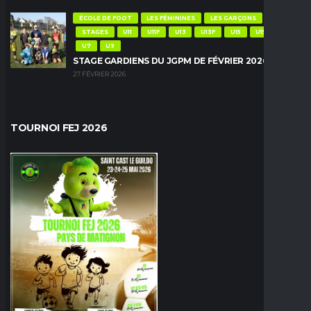
ÉCOLE DE FOOT
LES FÉMININES
LES GARÇONS
STAGES
U11
U11F
U13
U13F
U15
U15F
U7
U9
STAGE GARDIENS DU JGPM DE FÉVRIER 2026
27 FÉVRIER 2026
TOURNOI FEJ 2026