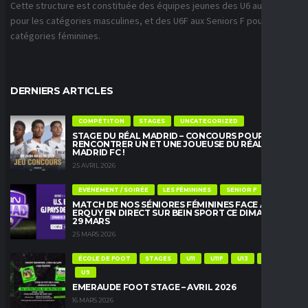
Cette structure est constituée des équipes jeunes des U6 aux U18
pour les catégories masculines, et des U6F aux Seniors F pour les
catégories féminines.
DERNIERS ARTICLES
COMPÉTITON
STAGES
UNCATEGORIZED
STAGE DU RÉAL MADRID – CONCOURS POUR
RENCONTRER UN ET UNE JOUEUSE DU RÉAL
MADRID FC !
25 AVRIL 2026
EVENEMENT / SOIRÉE
LES FÉMININES
SENIOR F
MATCH DE NOS SÉNIORES FÉMININES FACE À
ERQUY EN DIRECT SUR BEIN SPORT CE DIMANCHE
29 MARS
25 MARS 2026
ÉCOLE DE FOOT
STAGES
U11
U11F
U13
U13F
U9
EMERAUDE FOOT STAGE – AVRIL 2026
16 MARS 2026