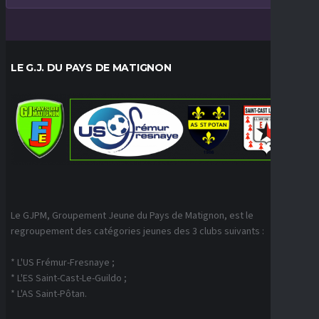
LE G.J. DU PAYS DE MATIGNON
Le GJPM, Groupement Jeune du Pays de Matignon, est le
regroupement des catégories jeunes des 3 clubs suivants :
* L'US Frémur-Fresnaye ;
* L'ES Saint-Cast-Le-Guildo ;
* L'AS Saint-Pôtan.