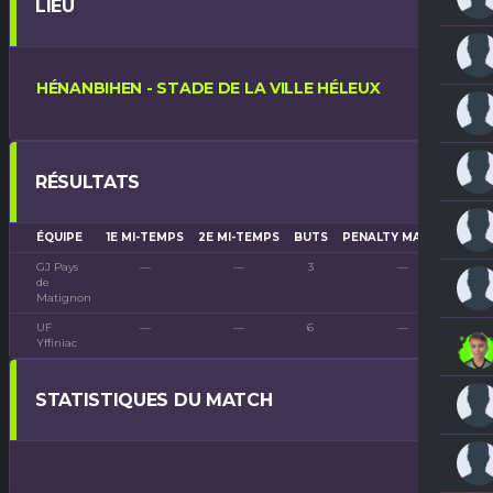
LIEU
HÉNANBIHEN - STADE DE LA VILLE HÉLEUX
RÉSULTATS
ÉQUIPE
1E MI-TEMPS
2E MI-TEMPS
BUTS
PENALTY MARQUÉS
P
GJ Pays
—
—
3
—
de
Matignon
UF
—
—
6
—
Yffiniac
STATISTIQUES DU MATCH