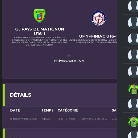
GJ PAYS DE MATIGNON
U16-1
UF YFFINIAC U16-1
HÉNANBIHEN - STADE DE LA VILLE HÉLEUX -
STADE DE FOOT POUR L'ENTRAÎNEMENT ET LES
ADRESSE : RUE JOSEPH TURMEL - 22120 YFFINIAC
MATCH DE LA CATÉGORIE U15 DU GROUPEMENT
SURFACE DE JEU : PELOUSE NATURELLE
DU PAYS DE MATIGNON
–
PRÉVISUALISATION
DÉTAILS
DATE
TEMPS
CATÉGORIE
SAISON
8 novembre 2025
15h30
U16 - Phase 1 - District 2 Poule C
2025-2026