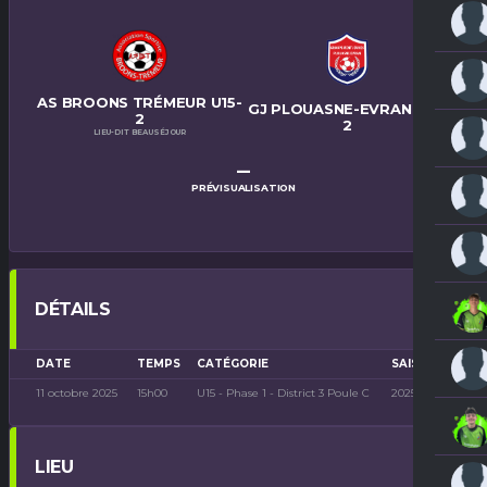
AS BROONS TRÉMEUR U15-
GJ PLOUASNE-EVRAN U15-
2
2
LIEU-DIT BEAUSÉJOUR
–
PRÉVISUALISATION
DÉTAILS
DATE
TEMPS
CATÉGORIE
SAISON
11 octobre 2025
15h00
U15 - Phase 1 - District 3 Poule C
2025-2026
LIEU