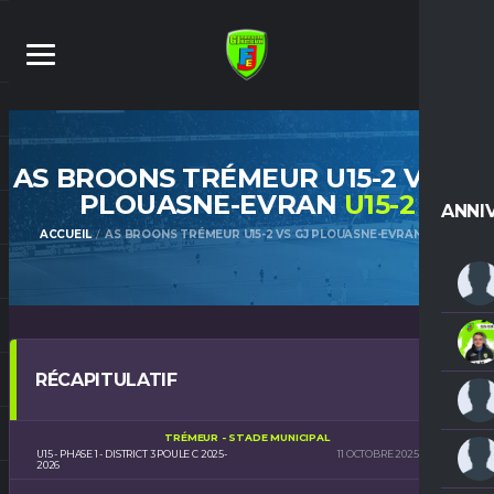
AS BROONS TRÉMEUR U15-2 VS GJ
PLOUASNE-EVRAN
U15-2
ANNI
ACCUEIL
AS BROONS TRÉMEUR U15-2 VS GJ PLOUASNE-EVRAN U15-2
RÉCAPITULATIF
TRÉMEUR - STADE MUNICIPAL
U15 - PHASE 1 - DISTRICT 3 POULE C 2025-
11 OCTOBRE 2025
15H00
2026