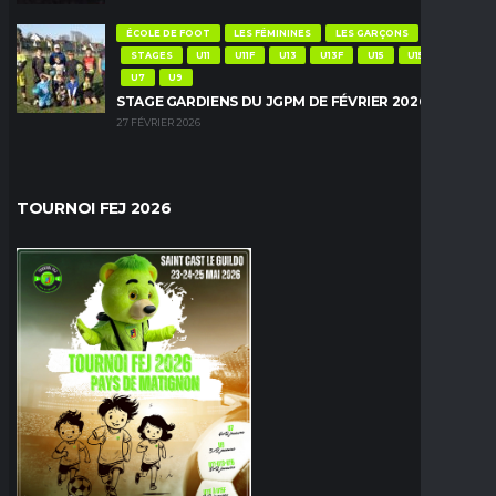
ÉCOLE DE FOOT
LES FÉMININES
LES GARÇONS
STAGES
U11
U11F
U13
U13F
U15
U15F
U7
U9
STAGE GARDIENS DU JGPM DE FÉVRIER 2026
27 FÉVRIER 2026
TOURNOI FEJ 2026