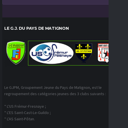
LE G.J. DU PAYS DE MATIGNON
Le GJPM, Groupement Jeune du Pays de Matignon, est le
regroupement des catégories jeunes des 3 clubs suivants :
* L'US Frémur-Fresnaye ;
* L'ES Saint-Cast-Le-Guildo ;
* L'AS Saint-Pôtan.