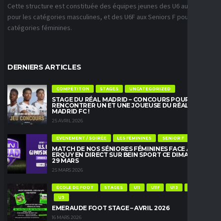
Cette structure est constituée des équipes jeunes des U6 aux U18
pour les catégories masculines, et des U6F aux Seniors F pour les
catégories féminines.
DERNIERS ARTICLES
COMPÉTITON
STAGES
UNCATEGORIZED
STAGE DU RÉAL MADRID – CONCOURS POUR
RENCONTRER UN ET UNE JOUEUSE DU RÉAL
MADRID FC !
25 AVRIL 2026
EVENEMENT / SOIRÉE
LES FÉMININES
SENIOR F
MATCH DE NOS SÉNIORES FÉMININES FACE À
ERQUY EN DIRECT SUR BEIN SPORT CE DIMANCHE
29 MARS
25 MARS 2026
ÉCOLE DE FOOT
STAGES
U11
U11F
U13
U13F
U9
EMERAUDE FOOT STAGE – AVRIL 2026
16 MARS 2026