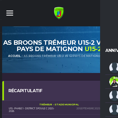
AS BROONS TRÉMEUR U15-2 VS GJ
PAYS DE MATIGNON
U15-2
ANNI
ACCUEIL
AS BROONS TRÉMEUR U15-2 VS GJ PAYS DE MATIGNON U15-2
RÉCAPITULATIF
TRÉMEUR - STADE MUNICIPAL
U15 - PHASE 1 - DISTRICT 3 POULE C 2025-
20 SEPTEMBRE 2025
15H00
2026