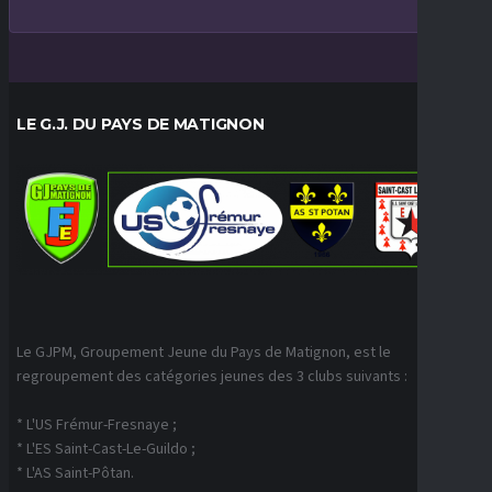
LE G.J. DU PAYS DE MATIGNON
Le GJPM, Groupement Jeune du Pays de Matignon, est le
regroupement des catégories jeunes des 3 clubs suivants :
* L'US Frémur-Fresnaye ;
* L'ES Saint-Cast-Le-Guildo ;
* L'AS Saint-Pôtan.