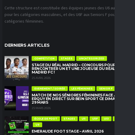
Cette structure est constituée des équipes jeunes des U6 aux U18
pour les catégories masculines, et des U6F aux Seniors F pour les
catégories féminines.
DERNIERS ARTICLES
COMPÉTITON
STAGES
UNCATEGORIZED
STAGE DU RÉAL MADRID – CONCOURS POUR
RENCONTRER UN ET UNE JOUEUSE DU RÉAL
MADRID FC !
25 AVRIL 2026
EVENEMENT / SOIRÉE
LES FÉMININES
SENIOR F
MATCH DE NOS SÉNIORES FÉMININES FACE À
ERQUY EN DIRECT SUR BEIN SPORT CE DIMANCHE
29 MARS
25 MARS 2026
ÉCOLE DE FOOT
STAGES
U11
U11F
U13
U13F
U9
EMERAUDE FOOT STAGE – AVRIL 2026