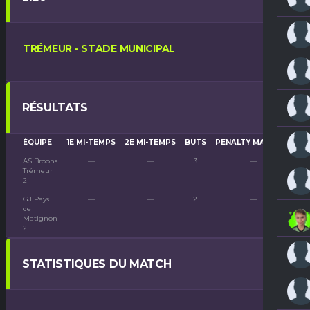
TRÉMEUR - STADE MUNICIPAL
RÉSULTATS
ÉQUIPE
1E MI-TEMPS
2E MI-TEMPS
BUTS
PENALTY MARQUÉS
P
AS Broons
—
—
3
—
Trémeur
2
GJ Pays
—
—
2
—
de
Matignon
2
STATISTIQUES DU MATCH