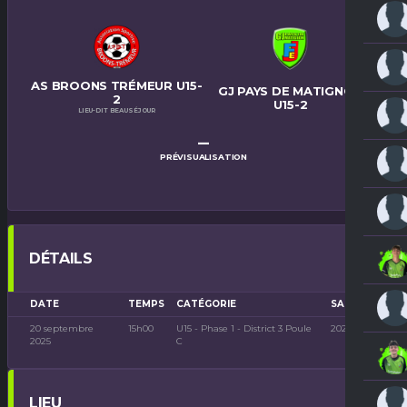
AS BROONS TRÉMEUR U15-
GJ PAYS DE MATIGNON
2
U15-2
LIEU-DIT BEAUSÉJOUR
–
PRÉVISUALISATION
DÉTAILS
DATE
TEMPS
CATÉGORIE
SAISON
20 septembre
15h00
U15 - Phase 1 - District 3 Poule
2025-2026
2025
C
LIEU