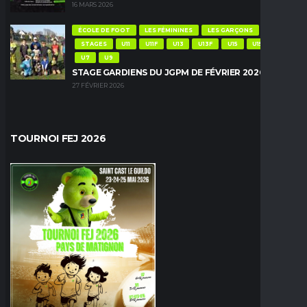
16 MARS 2026
ÉCOLE DE FOOT
LES FÉMININES
LES GARÇONS
STAGES
U11
U11F
U13
U13F
U15
U15F
U7
U9
STAGE GARDIENS DU JGPM DE FÉVRIER 2026
27 FÉVRIER 2026
TOURNOI FEJ 2026