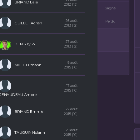
BRIAND Lalie
2012 (13)
4
—
—
Gagné
26 août
1
—
—
Perdu
GUILLET Adrien
2013 (12)
27 août
DENIS Tylio
2013 (12)
9 août
MILLET Ethann
2015 (10)
17 août
2015 (10)
RENAUDEAU Ambre
27 août
BRIAND Emmie
2015 (10)
29 août
TAUGUIN Nolann
2015 (10)