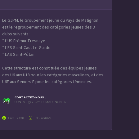
Le GJPM, le Groupement jeune du Pays de Matignon
est le regroupement des catégories jeunes des 3
clubs suivants :
* L'US Frémur-Fresnaye
* L'ES Saint-Cast-Le-Guildo
* L'AS Saint-Pôtan
Cette structure est constituée des équipes jeunes
des U6 aux U18 pour les catégories masculines, et des
U6F aux Seniors F pour les catégories féminines.
CONTACTEZ-NOUS :
CONTACT@GJPAYSDEMATIGNON.FR
FACEBOOK
INSTAGRAM