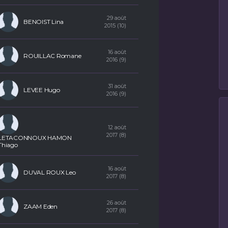
29 août
BENOIST Lina
2015 (10)
16 août
ROUILLAC Romane
2016 (9)
31 août
LEVEE Hugo
2016 (9)
12 août
2017 (8)
LETACONNOUX HAMON
Thiago
16 août
DUVAL ROUX Leo
2017 (8)
26 août
ZAAM Eden
2017 (8)