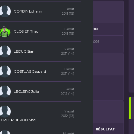
1 août
CORBIN Lohann
2011 (15)
GORIE
SAISON
6 août
CLOSIER Theo
2011 (15)
Phase 1 - District 2 Poule B
2025-2026
7 août
LEDUC Sian
2011 (14)
18 août
COSTUAS Gaspard
2011 (14)
5 août
LECLERC Julia
2012 (14)
7 août
2012 (13)
FERTE RIBERON Mael
BUTS
PENALTY MARQUÉS
POSSESSION
RÉSULTAT
14 août