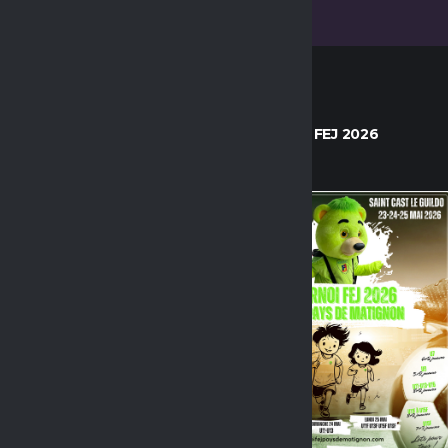
RS ARTICLES
TOURNOI FEJ 2026
COMPÉTITON
STAGES
UNCATEGORIZED
STAGE DU RÉAL MADRID –
CONCOURS POUR
RENCONTRER UN ET UNE
JOUEUSE DU RÉAL MADRID
FC !
25 AVRIL 2026
EVENEMENT / SOIRÉE
LES FÉMININES
SENIOR F
MATCH DE NOS SÉNIORES
FÉMININES FACE À ERQUY
EN DIRECT SUR BEIN SPORT
CE DIMANCHE 29 MARS
25 MARS 2026