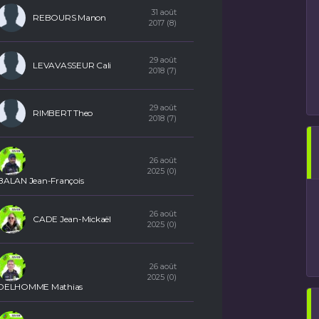
31 août
REBOURS Manon
2017 (8)
29 août
LEVAVASSEUR Cali
2018 (7)
29 août
RIMBERT Theo
2018 (7)
26 août
2025 (0)
BALAN Jean-François
26 août
CADE Jean-Mickaël
2025 (0)
26 août
2025 (0)
DELHOMME Mathias