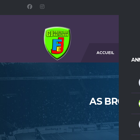
ACCUEIL
L
AN
AS BROON