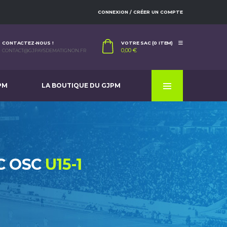
CONNEXION / CRÉER UN COMPTE
CONTACTEZ-NOUS !
VOTRE SAC (0 ITEM)
0,00
€
CONTACT@GJPAYSDEMATIGNON.FR
PM
LA BOUTIQUE DU GJPM
C OSC
U15-1