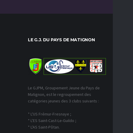
LE G.J. DU PAYS DE MATIGNON
DERNIE
Le GJPM, Groupement Jeune du Pays de
Matignon, est le regroupement des
catégories jeunes des 3 clubs suivants :
* L'US Frémur-Fresnaye ;
* L'ES Saint-Cast-Le-Guildo ;
* L'AS Saint-Pôtan.